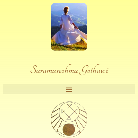
Saramuseohma Gothawé