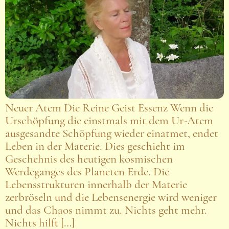
Neuer Atem Die Reine Geist Essenz Wenn die
Urschöpfung die einstmals mit dem Ur-Atem
ausgesandte Schöpfung wieder einatmet, endet
Leben in der Materie. Dies geschieht im
Geschehnis des heutigen kosmischen
Werdeganges des Planeten Erde. Die
Lebensstrukturen innerhalb der Materie
zerbröseln und die Lebensenergie wird weniger
und das Chaos nimmt zu. Nichts geht mehr.
Nichts hilft […]